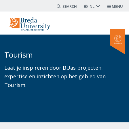
Search form
Overslaan
NL
MENU
en
naar
de
inhoud
gaan
Tourism
Laat je inspireren door BUas projecten,
expertise en inzichten op het gebied van
Tourism.