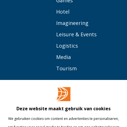
Games
Hotel
Imagineering
Leisure & Events
Logistics
Media
Tourism
OVER BUAS
MEER
Opleidingen
Contact
Bedrijven
Library
Deze website maakt gebruik van cookies
Onderzoek
Webshop
We gebruiken cookies om content en advertenties te personaliseren,