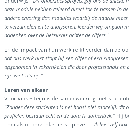
onderwijs.
"Dit onderzoeksproject gaf ons de unieke m
deze module hebben geleerd direct toe te passen in de 
andere ervaring dan modules waarbij de nadruk meer l
te verzamelen en te analyseren, leerden wij omgaan m
nadenken over de betekenis achter de cijfers."
En de impact van hun werk reikt verder dan de op
dat ons werk niet stopt bij een cijfer of een eindprese
opgenomen in vakartikelen die door professionals en 
zijn we trots op."
Leren van elkaar
Voor Vinkesteijn is de samenwerking met studen
"Zonder deze studenten is het haast niet mogelijk dit o
profielen bestaan echt en de data is authentiek."
Hij b
hem als onderzoeker iets oplevert:
"Ik leer zelf oo