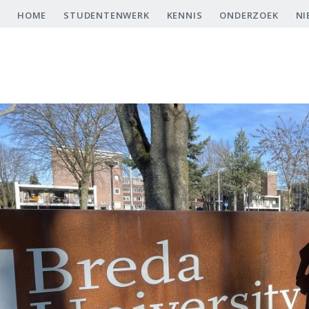
Overslaan
HOME
STUDENTENWERK
KENNIS
ONDERZOEK
NI
en
naar
de
inhoud
gaan