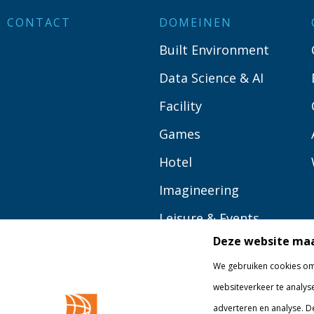
CONTACT
DOMEINEN
Built Environment
Data Science & AI
Facility
Games
Hotel
Imagineering
Leisure & Events
Deze website maa
Logistics
We gebruiken cookies om 
Media
websiteverkeer te analys
Tourism
adverteren en analyse. D