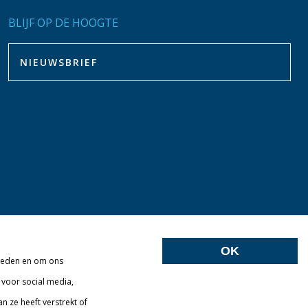
BLIJF OP DE HOOGTE
OK
bieden en om ons
 voor social media,
 ze heeft verstrekt of