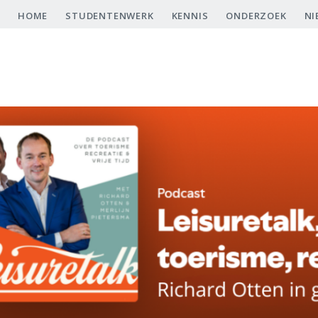
Overslaan
HOME
STUDENTENWERK
KENNIS
ONDERZOEK
NI
en
naar
de
inhoud
gaan