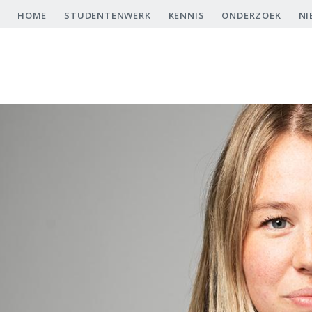
Overslaan
HOME
STUDENTENWERK
KENNIS
ONDERZOEK
NI
en
naar
de
inhoud
gaan