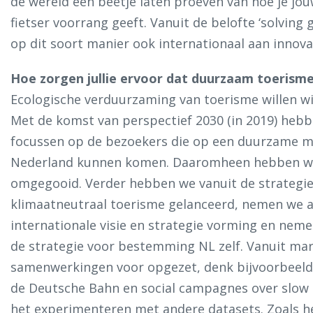
de wereld een beetje laten proeven van hoe je jouw
fietser voorrang geeft. Vanuit de belofte ‘solving
op dit soort manier ook internationaal aan innov
Hoe zorgen jullie ervoor dat duurzaam toerism
Ecologische verduurzaming van toerisme willen wi
Met de komst van perspectief 2030 (in 2019) heb
focussen op de bezoekers die op een duurzame man
Nederland kunnen komen. Daaromheen hebben we 
omgegooid. Verder hebben we vanuit de strategie
klimaatneutraal toerisme gelanceerd, nemen we a
internationale visie en strategie vorming en nem
de strategie voor bestemming NL zelf. Vanuit ma
samenwerkingen voor opgezet, denk bijvoorbeel
de Deutsche Bahn en social campagnes over slow
het experimenteren met andere datasets. Zoals h