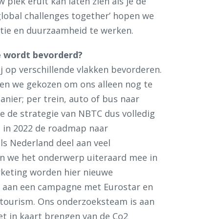
 plek eruit kan laten zien als je de
 global challenges together’ hopen we
atie en duurzaamheid te werken.
e wordt bevorderd?
j op verschillende vlakken bevorderen.
ben we gekozen om ons alleen nog te
ier; per trein, auto of bus naar
de strategie van NBTC dus volledig
 in 2022 de roadmap naar
ls Nederland deel aan veel
en we het onderwerp uiteraard mee in
rketing worden hier nieuwe
d aan een campagne met Eurostar en
 tourism. Ons onderzoeksteam is aan
et in kaart brengen van de Co2